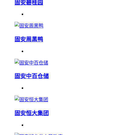
固安碧桂园
固安周黑鸭
固安中百仓储
固安恒大集团