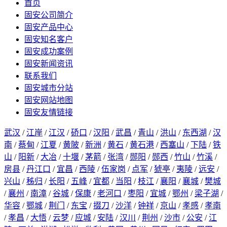
首页
固安公司简介
固安产品中心
固安知名客户
固安成功案例
固安新闻资讯
联系我们
固安城市分站
固安网站地图
固安友情链接
武汉
/
江岸
/
江汉
/
硚口
/
汉阳
/
武昌
/
青山
/
洪山
/
东西湖
/
汉
南
/
蔡甸
/
江夏
/
黄陂
/
新洲
/
黄石
/
黄石港
/
西塞山
/
下陆
/
铁
山
/
阳新
/
大冶
/
十堰
/
茅箭
/
张湾
/
郧阳
/
郧西
/
竹山
/
竹溪
/
房县
/
丹江口
/
宜昌
/
西陵
/
伍家岗
/
点军
/
猇亭
/
夷陵
/
远安
/
兴山
/
秭归
/
长阳
/
五峰
/
宜都
/
当阳
/
枝江
/
襄阳
/
襄城
/
樊城
/
襄州
/
南漳
/
谷城
/
保康
/
老河口
/
枣阳
/
宜城
/
鄂州
/
梁子湖
/
华容
/
鄂城
/
荆门
/
东宝
/
掇刀
/
沙洋
/
钟祥
/
京山
/
孝感
/
孝南
/
孝昌
/
大悟
/
云梦
/
应城
/
安陆
/
汉川
/
荆州
/
沙市
/
公安
/
江