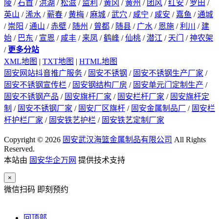
陵
/
石首
/
洪湖
/
松滋
/
监利
/
黄冈
/
黄州
/
团风
/
红安
/
罗田
/
英山
/
浠水
/
蕲春
/
黄梅
/
麻城
/
武穴
/
咸宁
/
咸安
/
嘉鱼
/
通城
/
崇阳
/
通山
/
赤壁
/
随州
/
曾都
/
随县
/
广水
/
恩施
/
利川
/
建
始
/
巴东
/
宣恩
/
咸丰
/
来凤
/
鹤峰
/
仙桃
/
潜江
/
天门
/
神农架
/
更多分站
XML地图
|
TXT地图
|
HTML地图
固安网站抖音推广服务
/
固安不锈钢
/
固安不锈钢生产厂家
/
固安不锈钢宣传栏
/
固安钢结构厂房
/
固安单元门定制生产
/
固安不锈钢产品
/
固安旗杆厂家
/
固安栏杆厂家
/
固安旗杆定
制
/
固安不锈钢厂家
/
固安厂区旗杆
/
固安金属制品厂
/
固安栏
杆护栏厂家
/
固安铁艺护栏
/
固安铁艺定制厂家
Copyright © 2026
固安武汉海篮金属制品有限公司
All Rights
Reserved.
本站由
固安华企万网
提供技术支持
×
微信扫码 即刻预约
回顶部