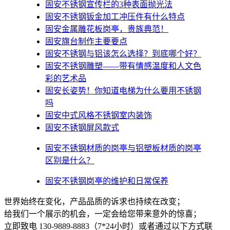
固安不锈钢宣传栏的3种表面抛光法
固安不锈钢钣金加工冲压件有什么特点
固安金属雕花板岗亭，贵族典范！
固安旗台制作主要要点
固安不锈钢与铝该怎么选择？到底哪个好？
固安不锈钢雕塑——带有情感温度和人文色
彩的艺术品
固安​长姿势！你知道电梯为什么要用不锈钢
吗
固安中式风格不锈钢室内装饰
固安不锈钢屏风款式
固安不锈钢材质的岗亭与铝塑板材质的岗亭
区别是什么？
固安不锈钢岗亭的维护和日常保养
世界始终在变化，产品品质的诉求也持续在改变；
给我们一个展示的机会，一定会给您带来意外的惊喜；
立即致电 130-9889-8883（7*24小时）或者通过以下方式联