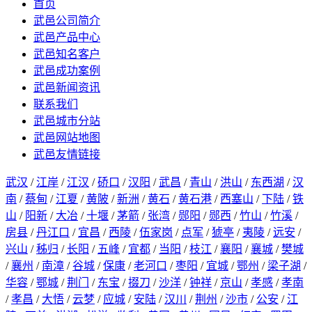
首页
武邑公司简介
武邑产品中心
武邑知名客户
武邑成功案例
武邑新闻资讯
联系我们
武邑城市分站
武邑网站地图
武邑友情链接
武汉
/
江岸
/
江汉
/
硚口
/
汉阳
/
武昌
/
青山
/
洪山
/
东西湖
/
汉
南
/
蔡甸
/
江夏
/
黄陂
/
新洲
/
黄石
/
黄石港
/
西塞山
/
下陆
/
铁
山
/
阳新
/
大冶
/
十堰
/
茅箭
/
张湾
/
郧阳
/
郧西
/
竹山
/
竹溪
/
房县
/
丹江口
/
宜昌
/
西陵
/
伍家岗
/
点军
/
猇亭
/
夷陵
/
远安
/
兴山
/
秭归
/
长阳
/
五峰
/
宜都
/
当阳
/
枝江
/
襄阳
/
襄城
/
樊城
/
襄州
/
南漳
/
谷城
/
保康
/
老河口
/
枣阳
/
宜城
/
鄂州
/
梁子湖
/
华容
/
鄂城
/
荆门
/
东宝
/
掇刀
/
沙洋
/
钟祥
/
京山
/
孝感
/
孝南
/
孝昌
/
大悟
/
云梦
/
应城
/
安陆
/
汉川
/
荆州
/
沙市
/
公安
/
江