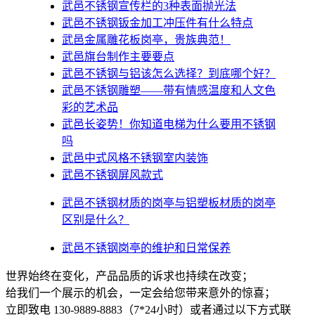
武邑不锈钢宣传栏的3种表面抛光法
武邑不锈钢钣金加工冲压件有什么特点
武邑金属雕花板岗亭，贵族典范！
武邑旗台制作主要要点
武邑不锈钢与铝该怎么选择？到底哪个好？
武邑不锈钢雕塑——带有情感温度和人文色
彩的艺术品
武邑​长姿势！你知道电梯为什么要用不锈钢
吗
武邑中式风格不锈钢室内装饰
武邑不锈钢屏风款式
武邑不锈钢材质的岗亭与铝塑板材质的岗亭
区别是什么？
武邑不锈钢岗亭的维护和日常保养
世界始终在变化，产品品质的诉求也持续在改变；
给我们一个展示的机会，一定会给您带来意外的惊喜；
立即致电 130-9889-8883（7*24小时）或者通过以下方式联