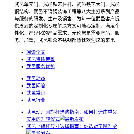
武邑单元门、武邑铁艺栏杆、武邑铁艺大门、武邑
钢结构、武邑不锈钢装饰工程等八大主打系列产品
与服务的研发、生产及销售，为每一位武邑客户提
供周到的定制化专属解决方案可随心定制，满足个
性化、产异化的产品需求，无论您是需要产品、服
务、加盟，武邑钿众不锈钢都热忱欢迎您的来电！
阅读全文
武邑资质荣誉
武邑服务优势
武邑动态
武邑问答
武邑常识
武邑行业
武邑幼儿园旗杆选购指南：如何打造庄重又
实用的升旗仪式
武邑🚩旗杆尺寸选择指南：你选对了吗？📏