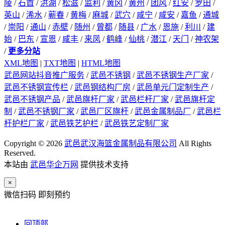
陵
/
石首
/
洪湖
/
松滋
/
监利
/
黄冈
/
黄州
/
团风
/
红安
/
罗田
/
英山
/
浠水
/
蕲春
/
黄梅
/
麻城
/
武穴
/
咸宁
/
咸安
/
嘉鱼
/
通城
/
崇阳
/
通山
/
赤壁
/
随州
/
曾都
/
随县
/
广水
/
恩施
/
利川
/
建
始
/
巴东
/
宣恩
/
咸丰
/
来凤
/
鹤峰
/
仙桃
/
潜江
/
天门
/
神农架
/
更多分站
XML地图
|
TXT地图
|
HTML地图
武邑网站抖音推广服务
/
武邑不锈钢
/
武邑不锈钢生产厂家
/
武邑不锈钢宣传栏
/
武邑钢结构厂房
/
武邑单元门定制生产
/
武邑不锈钢产品
/
武邑旗杆厂家
/
武邑栏杆厂家
/
武邑旗杆定
制
/
武邑不锈钢厂家
/
武邑厂区旗杆
/
武邑金属制品厂
/
武邑栏
杆护栏厂家
/
武邑铁艺护栏
/
武邑铁艺定制厂家
Copyright © 2026
武邑武汉海篮金属制品有限公司
All Rights
Reserved.
本站由
武邑华企万网
提供技术支持
×
微信扫码 即刻预约
回顶部