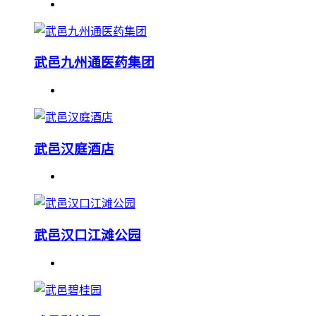
武邑九州通医药集团
武邑汉庭酒店
武邑汉口江滩公园