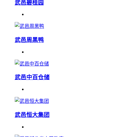
武邑碧桂园
武邑周黑鸭
武邑中百仓储
武邑恒大集团