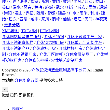
陵
/
石首
/
洪湖
/
松滋
/
监利
/
黄冈
/
黄州
/
团风
/
红安
/
罗田
/
英山
/
浠水
/
蕲春
/
黄梅
/
麻城
/
武穴
/
咸宁
/
咸安
/
嘉鱼
/
通城
/
崇阳
/
通山
/
赤壁
/
随州
/
曾都
/
随县
/
广水
/
恩施
/
利川
/
建
始
/
巴东
/
宣恩
/
咸丰
/
来凤
/
鹤峰
/
仙桃
/
潜江
/
天门
/
神农架
/
更多分站
XML地图
|
TXT地图
|
HTML地图
介休网站抖音推广服务
/
介休不锈钢
/
介休不锈钢生产厂家
/
介休不锈钢宣传栏
/
介休钢结构厂房
/
介休单元门定制生产
/
介休不锈钢产品
/
介休旗杆厂家
/
介休栏杆厂家
/
介休旗杆定
制
/
介休不锈钢厂家
/
介休厂区旗杆
/
介休金属制品厂
/
介休栏
杆护栏厂家
/
介休铁艺护栏
/
介休铁艺定制厂家
Copyright © 2026
介休武汉海篮金属制品有限公司
All Rights
Reserved.
本站由
介休华企万网
提供技术支持
×
微信扫码 即刻预约
回顶部