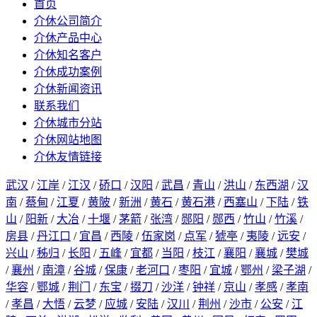
首页
介休公司简介
介休产品中心
介休知名客户
介休成功案例
介休新闻资讯
联系我们
介休城市分站
介休网站地图
介休友情链接
武汉
/
江岸
/
江汉
/
硚口
/
汉阳
/
武昌
/
青山
/
洪山
/
东西湖
/
汉
南
/
蔡甸
/
江夏
/
黄陂
/
新洲
/
黄石
/
黄石港
/
西塞山
/
下陆
/
铁
山
/
阳新
/
大冶
/
十堰
/
茅箭
/
张湾
/
郧阳
/
郧西
/
竹山
/
竹溪
/
房县
/
丹江口
/
宜昌
/
西陵
/
伍家岗
/
点军
/
猇亭
/
夷陵
/
远安
/
兴山
/
秭归
/
长阳
/
五峰
/
宜都
/
当阳
/
枝江
/
襄阳
/
襄城
/
樊城
/
襄州
/
南漳
/
谷城
/
保康
/
老河口
/
枣阳
/
宜城
/
鄂州
/
梁子湖
/
华容
/
鄂城
/
荆门
/
东宝
/
掇刀
/
沙洋
/
钟祥
/
京山
/
孝感
/
孝南
/
孝昌
/
大悟
/
云梦
/
应城
/
安陆
/
汉川
/
荆州
/
沙市
/
公安
/
江