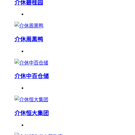
介休碧桂园
介休周黑鸭
介休中百仓储
介休恒大集团