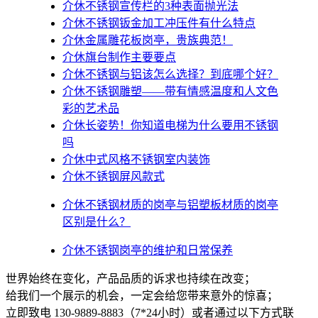
介休不锈钢宣传栏的3种表面抛光法
介休不锈钢钣金加工冲压件有什么特点
介休金属雕花板岗亭，贵族典范！
介休旗台制作主要要点
介休不锈钢与铝该怎么选择？到底哪个好？
介休不锈钢雕塑——带有情感温度和人文色
彩的艺术品
介休​长姿势！你知道电梯为什么要用不锈钢
吗
介休中式风格不锈钢室内装饰
介休不锈钢屏风款式
介休不锈钢材质的岗亭与铝塑板材质的岗亭
区别是什么？
介休不锈钢岗亭的维护和日常保养
世界始终在变化，产品品质的诉求也持续在改变；
给我们一个展示的机会，一定会给您带来意外的惊喜；
立即致电 130-9889-8883（7*24小时）或者通过以下方式联