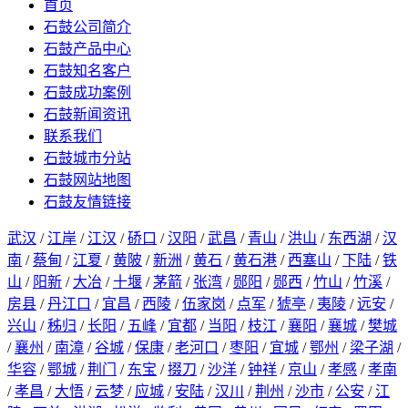
首页
石鼓公司简介
石鼓产品中心
石鼓知名客户
石鼓成功案例
石鼓新闻资讯
联系我们
石鼓城市分站
石鼓网站地图
石鼓友情链接
武汉
/
江岸
/
江汉
/
硚口
/
汉阳
/
武昌
/
青山
/
洪山
/
东西湖
/
汉
南
/
蔡甸
/
江夏
/
黄陂
/
新洲
/
黄石
/
黄石港
/
西塞山
/
下陆
/
铁
山
/
阳新
/
大冶
/
十堰
/
茅箭
/
张湾
/
郧阳
/
郧西
/
竹山
/
竹溪
/
房县
/
丹江口
/
宜昌
/
西陵
/
伍家岗
/
点军
/
猇亭
/
夷陵
/
远安
/
兴山
/
秭归
/
长阳
/
五峰
/
宜都
/
当阳
/
枝江
/
襄阳
/
襄城
/
樊城
/
襄州
/
南漳
/
谷城
/
保康
/
老河口
/
枣阳
/
宜城
/
鄂州
/
梁子湖
/
华容
/
鄂城
/
荆门
/
东宝
/
掇刀
/
沙洋
/
钟祥
/
京山
/
孝感
/
孝南
/
孝昌
/
大悟
/
云梦
/
应城
/
安陆
/
汉川
/
荆州
/
沙市
/
公安
/
江