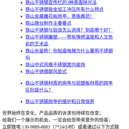
铁山不锈钢宣传栏的3种表面抛光法
铁山不锈钢钣金加工冲压件有什么特点
铁山金属雕花板岗亭，贵族典范！
铁山旗台制作主要要点
铁山不锈钢与铝该怎么选择？到底哪个好？
铁山不锈钢雕塑——带有情感温度和人文色
彩的艺术品
铁山​长姿势！你知道电梯为什么要用不锈钢
吗
铁山中式风格不锈钢室内装饰
铁山不锈钢屏风款式
铁山不锈钢材质的岗亭与铝塑板材质的岗亭
区别是什么？
铁山不锈钢岗亭的维护和日常保养
世界始终在变化，产品品质的诉求也持续在改变；
给我们一个展示的机会，一定会给您带来意外的惊喜；
立即致电 130-9889-8883（7*24小时）或者通过以下方式联