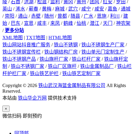
陵
/
石首
/
洪湖
/
松滋
/
监利
/
黄冈
/
黄州
/
团风
/
红安
/
罗田
/
英山
/
浠水
/
蕲春
/
黄梅
/
麻城
/
武穴
/
咸宁
/
咸安
/
嘉鱼
/
通城
/
崇阳
/
通山
/
赤壁
/
随州
/
曾都
/
随县
/
广水
/
恩施
/
利川
/
建
始
/
巴东
/
宣恩
/
咸丰
/
来凤
/
鹤峰
/
仙桃
/
潜江
/
天门
/
神农架
/
更多分站
XML地图
|
TXT地图
|
HTML地图
铁山网站抖音推广服务
/
铁山不锈钢
/
铁山不锈钢生产厂家
/
铁山不锈钢宣传栏
/
铁山钢结构厂房
/
铁山单元门定制生产
/
铁山不锈钢产品
/
铁山旗杆厂家
/
铁山栏杆厂家
/
铁山旗杆定
制
/
铁山不锈钢厂家
/
铁山厂区旗杆
/
铁山金属制品厂
/
铁山栏
杆护栏厂家
/
铁山铁艺护栏
/
铁山铁艺定制厂家
Copyright © 2026
铁山武汉海篮金属制品有限公司
All Rights
Reserved.
本站由
铁山华企万网
提供技术支持
×
微信扫码 即刻预约
回顶部