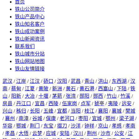
首页
铁山公司简介
铁山产品中心
铁山知名客户
铁山成功案例
铁山新闻资讯
联系我们
铁山城市分站
铁山网站地图
铁山友情链接
武汉
/
江岸
/
江汉
/
硚口
/
汉阳
/
武昌
/
青山
/
洪山
/
东西湖
/
汉
南
/
蔡甸
/
江夏
/
黄陂
/
新洲
/
黄石
/
黄石港
/
西塞山
/
下陆
/
铁
山
/
阳新
/
大冶
/
十堰
/
茅箭
/
张湾
/
郧阳
/
郧西
/
竹山
/
竹溪
/
房县
/
丹江口
/
宜昌
/
西陵
/
伍家岗
/
点军
/
猇亭
/
夷陵
/
远安
/
兴山
/
秭归
/
长阳
/
五峰
/
宜都
/
当阳
/
枝江
/
襄阳
/
襄城
/
樊城
/
襄州
/
南漳
/
谷城
/
保康
/
老河口
/
枣阳
/
宜城
/
鄂州
/
梁子湖
/
华容
/
鄂城
/
荆门
/
东宝
/
掇刀
/
沙洋
/
钟祥
/
京山
/
孝感
/
孝南
/
孝昌
/
大悟
/
云梦
/
应城
/
安陆
/
汉川
/
荆州
/
沙市
/
公安
/
江