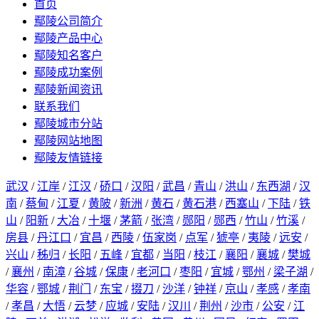
首页
鄢陵公司简介
鄢陵产品中心
鄢陵知名客户
鄢陵成功案例
鄢陵新闻资讯
联系我们
鄢陵城市分站
鄢陵网站地图
鄢陵友情链接
武汉
/
江岸
/
江汉
/
硚口
/
汉阳
/
武昌
/
青山
/
洪山
/
东西湖
/
汉
南
/
蔡甸
/
江夏
/
黄陂
/
新洲
/
黄石
/
黄石港
/
西塞山
/
下陆
/
铁
山
/
阳新
/
大冶
/
十堰
/
茅箭
/
张湾
/
郧阳
/
郧西
/
竹山
/
竹溪
/
房县
/
丹江口
/
宜昌
/
西陵
/
伍家岗
/
点军
/
猇亭
/
夷陵
/
远安
/
兴山
/
秭归
/
长阳
/
五峰
/
宜都
/
当阳
/
枝江
/
襄阳
/
襄城
/
樊城
/
襄州
/
南漳
/
谷城
/
保康
/
老河口
/
枣阳
/
宜城
/
鄂州
/
梁子湖
/
华容
/
鄂城
/
荆门
/
东宝
/
掇刀
/
沙洋
/
钟祥
/
京山
/
孝感
/
孝南
/
孝昌
/
大悟
/
云梦
/
应城
/
安陆
/
汉川
/
荆州
/
沙市
/
公安
/
江