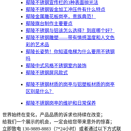
鄢陵不锈钢宣传栏的3种表面抛光法
鄢陵不锈钢钣金加工冲压件有什么特点
鄢陵金属雕花板岗亭，贵族典范！
鄢陵旗台制作主要要点
鄢陵不锈钢与铝该怎么选择？到底哪个好？
鄢陵不锈钢雕塑——带有情感温度和人文色
彩的艺术品
鄢陵​长姿势！你知道电梯为什么要用不锈钢
吗
鄢陵中式风格不锈钢室内装饰
鄢陵不锈钢屏风款式
鄢陵不锈钢材质的岗亭与铝塑板材质的岗亭
区别是什么？
鄢陵不锈钢岗亭的维护和日常保养
世界始终在变化，产品品质的诉求也持续在改变；
给我们一个展示的机会，一定会给您带来意外的惊喜；
立即致电 130-9889-8883（7*24小时）或者通过以下方式联