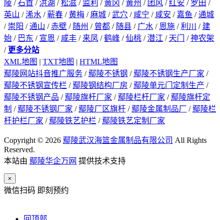
陵
/
石首
/
洪湖
/
松滋
/
监利
/
黄冈
/
黄州
/
团风
/
红安
/
罗田
/
英山
/
浠水
/
蕲春
/
黄梅
/
麻城
/
武穴
/
咸宁
/
咸安
/
嘉鱼
/
通城
/
崇阳
/
通山
/
赤壁
/
随州
/
曾都
/
随县
/
广水
/
恩施
/
利川
/
建
始
/
巴东
/
宣恩
/
咸丰
/
来凤
/
鹤峰
/
仙桃
/
潜江
/
天门
/
神农架
/
更多分站
XML地图
|
TXT地图
|
HTML地图
鄢陵网站抖音推广服务
/
鄢陵不锈钢
/
鄢陵不锈钢生产厂家
/
鄢陵不锈钢宣传栏
/
鄢陵钢结构厂房
/
鄢陵单元门定制生产
/
鄢陵不锈钢产品
/
鄢陵旗杆厂家
/
鄢陵栏杆厂家
/
鄢陵旗杆定
制
/
鄢陵不锈钢厂家
/
鄢陵厂区旗杆
/
鄢陵金属制品厂
/
鄢陵栏
杆护栏厂家
/
鄢陵铁艺护栏
/
鄢陵铁艺定制厂家
Copyright © 2026
鄢陵武汉海篮金属制品有限公司
All Rights
Reserved.
本站由
鄢陵华企万网
提供技术支持
×
微信扫码 即刻预约
回顶部