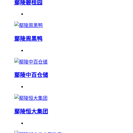
鄢陵碧桂园
鄢陵周黑鸭
鄢陵中百仓储
鄢陵恒大集团