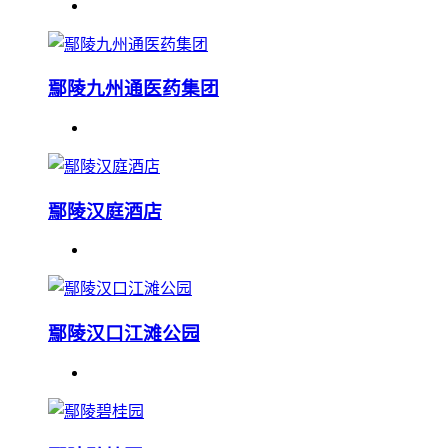
鄢陵九州通医药集团
鄢陵汉庭酒店
鄢陵汉口江滩公园