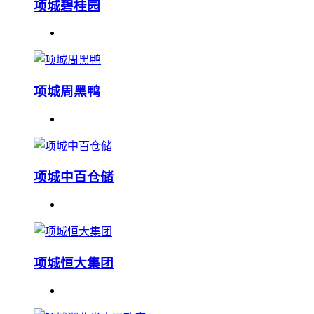
项城碧桂园
项城周黑鸭
项城中百仓储
项城恒大集团