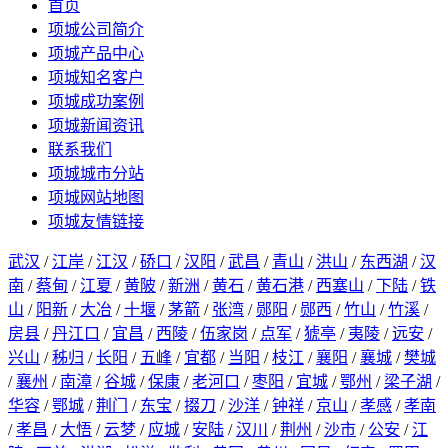
首页
项城公司简介
项城产品中心
项城知名客户
项城成功案例
项城新闻资讯
联系我们
项城城市分站
项城网站地图
项城友情链接
武汉
/
江岸
/
江汉
/
硚口
/
汉阳
/
武昌
/
青山
/
洪山
/
东西湖
/
汉
南
/
蔡甸
/
江夏
/
黄陂
/
新洲
/
黄石
/
黄石港
/
西塞山
/
下陆
/
铁
山
/
阳新
/
大冶
/
十堰
/
茅箭
/
张湾
/
郧阳
/
郧西
/
竹山
/
竹溪
/
房县
/
丹江口
/
宜昌
/
西陵
/
伍家岗
/
点军
/
猇亭
/
夷陵
/
远安
/
兴山
/
秭归
/
长阳
/
五峰
/
宜都
/
当阳
/
枝江
/
襄阳
/
襄城
/
樊城
/
襄州
/
南漳
/
谷城
/
保康
/
老河口
/
枣阳
/
宜城
/
鄂州
/
梁子湖
/
华容
/
鄂城
/
荆门
/
东宝
/
掇刀
/
沙洋
/
钟祥
/
京山
/
孝感
/
孝南
/
孝昌
/
大悟
/
云梦
/
应城
/
安陆
/
汉川
/
荆州
/
沙市
/
公安
/
江