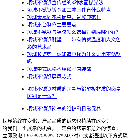
项城不锈钢宣传栏的3种表面抛光法
项城不锈钢钣金加工冲压件有什么特点
项城金属雕花板岗亭，贵族典范！
项城旗台制作主要要点
项城不锈钢与铝该怎么选择？到底哪个好？
项城不锈钢雕塑——带有情感温度和人文色
彩的艺术品
项城​长姿势！你知道电梯为什么要用不锈钢
吗
项城中式风格不锈钢室内装饰
项城不锈钢屏风款式
项城不锈钢材质的岗亭与铝塑板材质的岗亭
区别是什么？
项城不锈钢岗亭的维护和日常保养
世界始终在变化，产品品质的诉求也持续在改变；
给我们一个展示的机会，一定会给您带来意外的惊喜；
立即致电 130-9889-8883（7*24小时）或者通过以下方式联