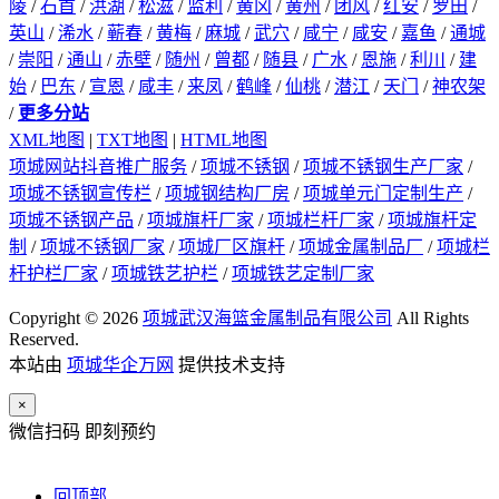
陵
/
石首
/
洪湖
/
松滋
/
监利
/
黄冈
/
黄州
/
团风
/
红安
/
罗田
/
英山
/
浠水
/
蕲春
/
黄梅
/
麻城
/
武穴
/
咸宁
/
咸安
/
嘉鱼
/
通城
/
崇阳
/
通山
/
赤壁
/
随州
/
曾都
/
随县
/
广水
/
恩施
/
利川
/
建
始
/
巴东
/
宣恩
/
咸丰
/
来凤
/
鹤峰
/
仙桃
/
潜江
/
天门
/
神农架
/
更多分站
XML地图
|
TXT地图
|
HTML地图
项城网站抖音推广服务
/
项城不锈钢
/
项城不锈钢生产厂家
/
项城不锈钢宣传栏
/
项城钢结构厂房
/
项城单元门定制生产
/
项城不锈钢产品
/
项城旗杆厂家
/
项城栏杆厂家
/
项城旗杆定
制
/
项城不锈钢厂家
/
项城厂区旗杆
/
项城金属制品厂
/
项城栏
杆护栏厂家
/
项城铁艺护栏
/
项城铁艺定制厂家
Copyright © 2026
项城武汉海篮金属制品有限公司
All Rights
Reserved.
本站由
项城华企万网
提供技术支持
×
微信扫码 即刻预约
回顶部