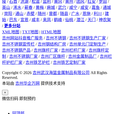
陵
/
石首
/
洪湖
/
松滋
/
监利
/
黄冈
/
黄州
/
团风
/
红安
/
罗田
/
英山
/
浠水
/
蕲春
/
黄梅
/
麻城
/
武穴
/
咸宁
/
咸安
/
嘉鱼
/
通城
/
崇阳
/
通山
/
赤壁
/
随州
/
曾都
/
随县
/
广水
/
恩施
/
利川
/
建
始
/
巴东
/
宣恩
/
咸丰
/
来凤
/
鹤峰
/
仙桃
/
潜江
/
天门
/
神农架
/
更多分站
XML地图
|
TXT地图
|
HTML地图
吉州网站抖音推广服务
/
吉州不锈钢
/
吉州不锈钢生产厂家
/
吉州不锈钢宣传栏
/
吉州钢结构厂房
/
吉州单元门定制生产
/
吉州不锈钢产品
/
吉州旗杆厂家
/
吉州栏杆厂家
/
吉州旗杆定
制
/
吉州不锈钢厂家
/
吉州厂区旗杆
/
吉州金属制品厂
/
吉州栏
杆护栏厂家
/
吉州铁艺护栏
/
吉州铁艺定制厂家
Copyright © 2026
吉州武汉海篮金属制品有限公司
All Rights
Reserved.
本站由
吉州华企万网
提供技术支持
×
微信扫码 即刻预约
回顶部