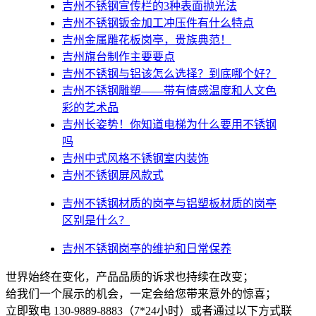
吉州不锈钢宣传栏的3种表面抛光法
吉州不锈钢钣金加工冲压件有什么特点
吉州金属雕花板岗亭，贵族典范！
吉州旗台制作主要要点
吉州不锈钢与铝该怎么选择？到底哪个好？
吉州不锈钢雕塑——带有情感温度和人文色
彩的艺术品
吉州​长姿势！你知道电梯为什么要用不锈钢
吗
吉州中式风格不锈钢室内装饰
吉州不锈钢屏风款式
吉州不锈钢材质的岗亭与铝塑板材质的岗亭
区别是什么？
吉州不锈钢岗亭的维护和日常保养
世界始终在变化，产品品质的诉求也持续在改变；
给我们一个展示的机会，一定会给您带来意外的惊喜；
立即致电 130-9889-8883（7*24小时）或者通过以下方式联