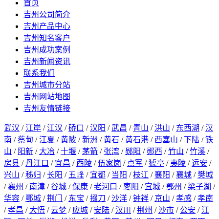
首页
吉州公司简介
吉州产品中心
吉州知名客户
吉州成功案例
吉州新闻资讯
联系我们
吉州城市分站
吉州网站地图
吉州友情链接
武汉
/
江岸
/
江汉
/
硚口
/
汉阳
/
武昌
/
青山
/
洪山
/
东西湖
/
汉
南
/
蔡甸
/
江夏
/
黄陂
/
新洲
/
黄石
/
黄石港
/
西塞山
/
下陆
/
铁
山
/
阳新
/
大冶
/
十堰
/
茅箭
/
张湾
/
郧阳
/
郧西
/
竹山
/
竹溪
/
房县
/
丹江口
/
宜昌
/
西陵
/
伍家岗
/
点军
/
猇亭
/
夷陵
/
远安
/
兴山
/
秭归
/
长阳
/
五峰
/
宜都
/
当阳
/
枝江
/
襄阳
/
襄城
/
樊城
/
襄州
/
南漳
/
谷城
/
保康
/
老河口
/
枣阳
/
宜城
/
鄂州
/
梁子湖
/
华容
/
鄂城
/
荆门
/
东宝
/
掇刀
/
沙洋
/
钟祥
/
京山
/
孝感
/
孝南
/
孝昌
/
大悟
/
云梦
/
应城
/
安陆
/
汉川
/
荆州
/
沙市
/
公安
/
江