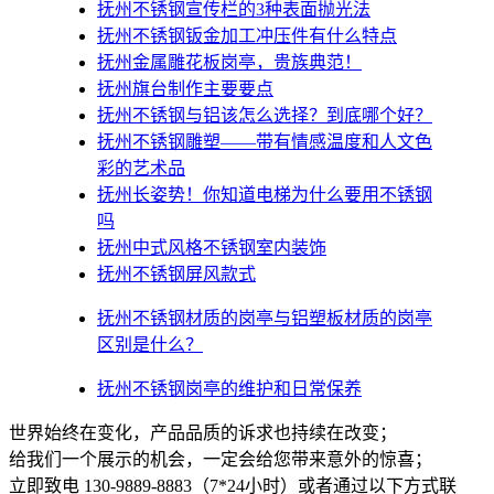
抚州不锈钢宣传栏的3种表面抛光法
抚州不锈钢钣金加工冲压件有什么特点
抚州金属雕花板岗亭，贵族典范！
抚州旗台制作主要要点
抚州不锈钢与铝该怎么选择？到底哪个好？
抚州不锈钢雕塑——带有情感温度和人文色
彩的艺术品
抚州​长姿势！你知道电梯为什么要用不锈钢
吗
抚州中式风格不锈钢室内装饰
抚州不锈钢屏风款式
抚州不锈钢材质的岗亭与铝塑板材质的岗亭
区别是什么？
抚州不锈钢岗亭的维护和日常保养
世界始终在变化，产品品质的诉求也持续在改变；
给我们一个展示的机会，一定会给您带来意外的惊喜；
立即致电 130-9889-8883（7*24小时）或者通过以下方式联