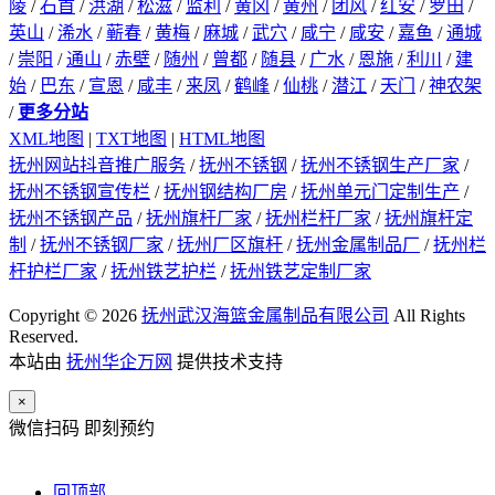
陵
/
石首
/
洪湖
/
松滋
/
监利
/
黄冈
/
黄州
/
团风
/
红安
/
罗田
/
英山
/
浠水
/
蕲春
/
黄梅
/
麻城
/
武穴
/
咸宁
/
咸安
/
嘉鱼
/
通城
/
崇阳
/
通山
/
赤壁
/
随州
/
曾都
/
随县
/
广水
/
恩施
/
利川
/
建
始
/
巴东
/
宣恩
/
咸丰
/
来凤
/
鹤峰
/
仙桃
/
潜江
/
天门
/
神农架
/
更多分站
XML地图
|
TXT地图
|
HTML地图
抚州网站抖音推广服务
/
抚州不锈钢
/
抚州不锈钢生产厂家
/
抚州不锈钢宣传栏
/
抚州钢结构厂房
/
抚州单元门定制生产
/
抚州不锈钢产品
/
抚州旗杆厂家
/
抚州栏杆厂家
/
抚州旗杆定
制
/
抚州不锈钢厂家
/
抚州厂区旗杆
/
抚州金属制品厂
/
抚州栏
杆护栏厂家
/
抚州铁艺护栏
/
抚州铁艺定制厂家
Copyright © 2026
抚州武汉海篮金属制品有限公司
All Rights
Reserved.
本站由
抚州华企万网
提供技术支持
×
微信扫码 即刻预约
回顶部