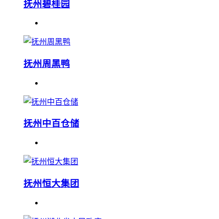
抚州碧桂园
抚州周黑鸭
抚州中百仓储
抚州恒大集团