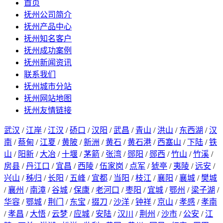
首页
抚州公司简介
抚州产品中心
抚州知名客户
抚州成功案例
抚州新闻资讯
联系我们
抚州城市分站
抚州网站地图
抚州友情链接
武汉
/
江岸
/
江汉
/
硚口
/
汉阳
/
武昌
/
青山
/
洪山
/
东西湖
/
汉
南
/
蔡甸
/
江夏
/
黄陂
/
新洲
/
黄石
/
黄石港
/
西塞山
/
下陆
/
铁
山
/
阳新
/
大冶
/
十堰
/
茅箭
/
张湾
/
郧阳
/
郧西
/
竹山
/
竹溪
/
房县
/
丹江口
/
宜昌
/
西陵
/
伍家岗
/
点军
/
猇亭
/
夷陵
/
远安
/
兴山
/
秭归
/
长阳
/
五峰
/
宜都
/
当阳
/
枝江
/
襄阳
/
襄城
/
樊城
/
襄州
/
南漳
/
谷城
/
保康
/
老河口
/
枣阳
/
宜城
/
鄂州
/
梁子湖
/
华容
/
鄂城
/
荆门
/
东宝
/
掇刀
/
沙洋
/
钟祥
/
京山
/
孝感
/
孝南
/
孝昌
/
大悟
/
云梦
/
应城
/
安陆
/
汉川
/
荆州
/
沙市
/
公安
/
江