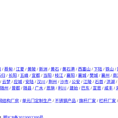
南
/
蔡甸
/
江夏
/
黄陂
/
新洲
/
黄石
/
黄石港
/
西塞山
/
下陆
/
铁山
/
秭归
/
长阳
/
五峰
/
宜都
/
当阳
/
枝江
/
襄阳
/
襄城
/
樊城
/
襄州
/
南
/
云梦
/
应城
/
安陆
/
汉川
/
荆州
/
沙市
/
公安
/
江陵
/
石首
/
洪湖
/
随州
/
曾都
/
随县
/
广水
/
恩施
/
利川
/
建始
/
巴东
/
宣恩
/
咸丰
/
钢结构厂房
/
单元门定制生产
/
不锈钢产品
/
旗杆厂家
/
栏杆厂家
d.
鄂ICP备2023002200号