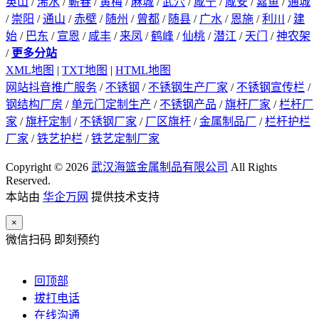
英山
/
浠水
/
蕲春
/
黄梅
/
麻城
/
武穴
/
咸宁
/
咸安
/
嘉鱼
/
通城
/
崇阳
/
通山
/
赤壁
/
随州
/
曾都
/
随县
/
广水
/
恩施
/
利川
/
建
始
/
巴东
/
宣恩
/
咸丰
/
来凤
/
鹤峰
/
仙桃
/
潜江
/
天门
/
神农架
/
更多分站
XML地图
|
TXT地图
|
HTML地图
网站抖音推广服务
/
不锈钢
/
不锈钢生产厂家
/
不锈钢宣传栏
/
钢结构厂房
/
单元门定制生产
/
不锈钢产品
/
旗杆厂家
/
栏杆厂
家
/
旗杆定制
/
不锈钢厂家
/
厂区旗杆
/
金属制品厂
/
栏杆护栏
厂家
/
铁艺护栏
/
铁艺定制厂家
Copyright © 2026
武汉海篮金属制品有限公司
All Rights
Reserved.
本站由
华企万网
提供技术支持
×
微信扫码 即刻预约
回顶部
拔打电话
在线沟通