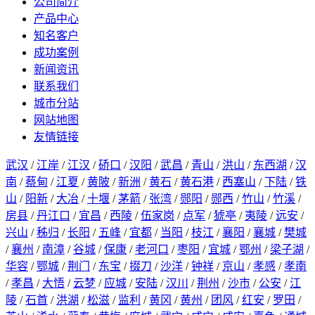
公司简介
产品中心
知名客户
成功案例
新闻资讯
联系我们
城市分站
网站地图
友情链接
武汉
/
江岸
/
江汉
/
硚口
/
汉阳
/
武昌
/
青山
/
洪山
/
东西湖
/
汉
南
/
蔡甸
/
江夏
/
黄陂
/
新洲
/
黄石
/
黄石港
/
西塞山
/
下陆
/
铁
山
/
阳新
/
大冶
/
十堰
/
茅箭
/
张湾
/
郧阳
/
郧西
/
竹山
/
竹溪
/
房县
/
丹江口
/
宜昌
/
西陵
/
伍家岗
/
点军
/
猇亭
/
夷陵
/
远安
/
兴山
/
秭归
/
长阳
/
五峰
/
宜都
/
当阳
/
枝江
/
襄阳
/
襄城
/
樊城
/
襄州
/
南漳
/
谷城
/
保康
/
老河口
/
枣阳
/
宜城
/
鄂州
/
梁子湖
/
华容
/
鄂城
/
荆门
/
东宝
/
掇刀
/
沙洋
/
钟祥
/
京山
/
孝感
/
孝南
/
孝昌
/
大悟
/
云梦
/
应城
/
安陆
/
汉川
/
荆州
/
沙市
/
公安
/
江
陵
/
石首
/
洪湖
/
松滋
/
监利
/
黄冈
/
黄州
/
团风
/
红安
/
罗田
/