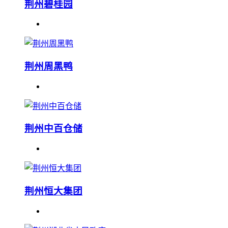
荆州碧桂园
荆州周黑鸭
荆州中百仓储
荆州恒大集团