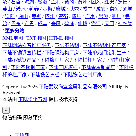
陵
/
石首
/
洪湖
/
松滋
/
监利
/
黄冈
/
黄州
/
团风
/
红安
/
罗田
/
英山
/
浠水
/
蕲春
/
黄梅
/
麻城
/
武穴
/
咸宁
/
咸安
/
嘉鱼
/
通城
/
崇阳
/
通山
/
赤壁
/
随州
/
曾都
/
随县
/
广水
/
恩施
/
利川
/
建
始
/
巴东
/
宣恩
/
咸丰
/
来凤
/
鹤峰
/
仙桃
/
潜江
/
天门
/
神农架
/
更多分站
XML地图
|
TXT地图
|
HTML地图
下陆网站抖音推广服务
/
下陆不锈钢
/
下陆不锈钢生产厂家
/
下陆不锈钢宣传栏
/
下陆钢结构厂房
/
下陆单元门定制生产
/
下陆不锈钢产品
/
下陆旗杆厂家
/
下陆栏杆厂家
/
下陆旗杆定
制
/
下陆不锈钢厂家
/
下陆厂区旗杆
/
下陆金属制品厂
/
下陆栏
杆护栏厂家
/
下陆铁艺护栏
/
下陆铁艺定制厂家
Copyright © 2026
下陆武汉海篮金属制品有限公司
All Rights
Reserved.
本站由
下陆华企万网
提供技术支持
×
微信扫码 即刻预约
回顶部