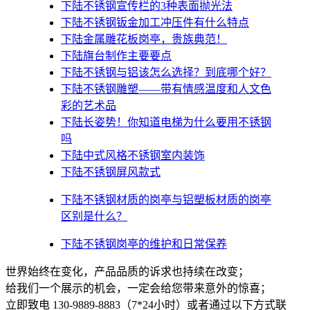
下陆不锈钢宣传栏的3种表面抛光法
下陆不锈钢钣金加工冲压件有什么特点
下陆金属雕花板岗亭，贵族典范！
下陆旗台制作主要要点
下陆不锈钢与铝该怎么选择？到底哪个好？
下陆不锈钢雕塑——带有情感温度和人文色
彩的艺术品
下陆​长姿势！你知道电梯为什么要用不锈钢
吗
下陆中式风格不锈钢室内装饰
下陆不锈钢屏风款式
下陆不锈钢材质的岗亭与铝塑板材质的岗亭
区别是什么？
下陆不锈钢岗亭的维护和日常保养
世界始终在变化，产品品质的诉求也持续在改变；
给我们一个展示的机会，一定会给您带来意外的惊喜；
立即致电 130-9889-8883（7*24小时）或者通过以下方式联