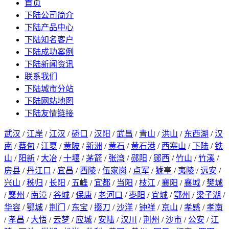
首页
下陆公司简介
下陆产品中心
下陆知名客户
下陆成功案例
下陆新闻资讯
联系我们
下陆城市分站
下陆网站地图
下陆友情链接
武汉
/
江岸
/
江汉
/
硚口
/
汉阳
/
武昌
/
青山
/
洪山
/
东西湖
/
汉
南
/
蔡甸
/
江夏
/
黄陂
/
新洲
/
黄石
/
黄石港
/
西塞山
/
下陆
/
铁
山
/
阳新
/
大冶
/
十堰
/
茅箭
/
张湾
/
郧阳
/
郧西
/
竹山
/
竹溪
/
房县
/
丹江口
/
宜昌
/
西陵
/
伍家岗
/
点军
/
猇亭
/
夷陵
/
远安
/
兴山
/
秭归
/
长阳
/
五峰
/
宜都
/
当阳
/
枝江
/
襄阳
/
襄城
/
樊城
/
襄州
/
南漳
/
谷城
/
保康
/
老河口
/
枣阳
/
宜城
/
鄂州
/
梁子湖
/
华容
/
鄂城
/
荆门
/
东宝
/
掇刀
/
沙洋
/
钟祥
/
京山
/
孝感
/
孝南
/
孝昌
/
大悟
/
云梦
/
应城
/
安陆
/
汉川
/
荆州
/
沙市
/
公安
/
江