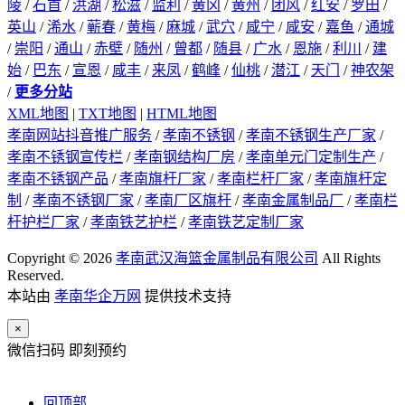
陵
/
石首
/
洪湖
/
松滋
/
监利
/
黄冈
/
黄州
/
团风
/
红安
/
罗田
/
英山
/
浠水
/
蕲春
/
黄梅
/
麻城
/
武穴
/
咸宁
/
咸安
/
嘉鱼
/
通城
/
崇阳
/
通山
/
赤壁
/
随州
/
曾都
/
随县
/
广水
/
恩施
/
利川
/
建
始
/
巴东
/
宣恩
/
咸丰
/
来凤
/
鹤峰
/
仙桃
/
潜江
/
天门
/
神农架
/
更多分站
XML地图
|
TXT地图
|
HTML地图
孝南网站抖音推广服务
/
孝南不锈钢
/
孝南不锈钢生产厂家
/
孝南不锈钢宣传栏
/
孝南钢结构厂房
/
孝南单元门定制生产
/
孝南不锈钢产品
/
孝南旗杆厂家
/
孝南栏杆厂家
/
孝南旗杆定
制
/
孝南不锈钢厂家
/
孝南厂区旗杆
/
孝南金属制品厂
/
孝南栏
杆护栏厂家
/
孝南铁艺护栏
/
孝南铁艺定制厂家
Copyright © 2026
孝南武汉海篮金属制品有限公司
All Rights
Reserved.
本站由
孝南华企万网
提供技术支持
×
微信扫码 即刻预约
回顶部