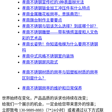
孝南不锈钢宣传栏的3种表面抛光法
孝南不锈钢钣金加工冲压件有什么特点
孝南金属雕花板岗亭，贵族典范！
孝南旗台制作主要要点
孝南不锈钢与铝该怎么选择？到底哪个好？
孝南不锈钢雕塑——带有情感温度和人文色
彩的艺术品
孝南​长姿势！你知道电梯为什么要用不锈钢
吗
孝南中式风格不锈钢室内装饰
孝南不锈钢屏风款式
孝南不锈钢材质的岗亭与铝塑板材质的岗亭
区别是什么？
孝南不锈钢岗亭的维护和日常保养
世界始终在变化，产品品质的诉求也持续在改变；
给我们一个展示的机会，一定会给您带来意外的惊喜；
立即致电 130-9889-8883（7*24小时）或者通过以下方式联