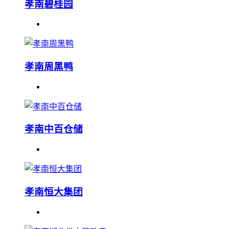
孝南碧桂园
孝南周黑鸭
孝南中百仓储
孝南恒大集团