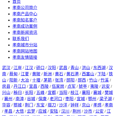
首页
孝南公司简介
孝南产品中心
孝南知名客户
孝南成功案例
孝南新闻资讯
联系我们
孝南城市分站
孝南网站地图
孝南友情链接
武汉
/
江岸
/
江汉
/
硚口
/
汉阳
/
武昌
/
青山
/
洪山
/
东西湖
/
汉
南
/
蔡甸
/
江夏
/
黄陂
/
新洲
/
黄石
/
黄石港
/
西塞山
/
下陆
/
铁
山
/
阳新
/
大冶
/
十堰
/
茅箭
/
张湾
/
郧阳
/
郧西
/
竹山
/
竹溪
/
房县
/
丹江口
/
宜昌
/
西陵
/
伍家岗
/
点军
/
猇亭
/
夷陵
/
远安
/
兴山
/
秭归
/
长阳
/
五峰
/
宜都
/
当阳
/
枝江
/
襄阳
/
襄城
/
樊城
/
襄州
/
南漳
/
谷城
/
保康
/
老河口
/
枣阳
/
宜城
/
鄂州
/
梁子湖
/
华容
/
鄂城
/
荆门
/
东宝
/
掇刀
/
沙洋
/
钟祥
/
京山
/
孝感
/
孝南
/
孝昌
/
大悟
/
云梦
/
应城
/
安陆
/
汉川
/
荆州
/
沙市
/
公安
/
江