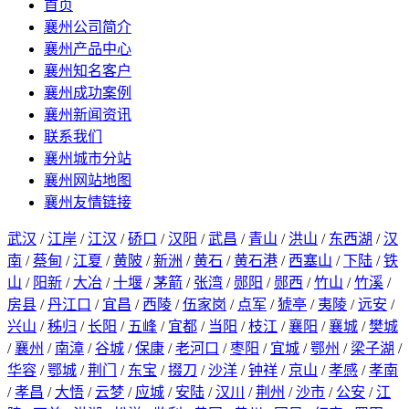
首页
襄州公司简介
襄州产品中心
襄州知名客户
襄州成功案例
襄州新闻资讯
联系我们
襄州城市分站
襄州网站地图
襄州友情链接
武汉
/
江岸
/
江汉
/
硚口
/
汉阳
/
武昌
/
青山
/
洪山
/
东西湖
/
汉
南
/
蔡甸
/
江夏
/
黄陂
/
新洲
/
黄石
/
黄石港
/
西塞山
/
下陆
/
铁
山
/
阳新
/
大冶
/
十堰
/
茅箭
/
张湾
/
郧阳
/
郧西
/
竹山
/
竹溪
/
房县
/
丹江口
/
宜昌
/
西陵
/
伍家岗
/
点军
/
猇亭
/
夷陵
/
远安
/
兴山
/
秭归
/
长阳
/
五峰
/
宜都
/
当阳
/
枝江
/
襄阳
/
襄城
/
樊城
/
襄州
/
南漳
/
谷城
/
保康
/
老河口
/
枣阳
/
宜城
/
鄂州
/
梁子湖
/
华容
/
鄂城
/
荆门
/
东宝
/
掇刀
/
沙洋
/
钟祥
/
京山
/
孝感
/
孝南
/
孝昌
/
大悟
/
云梦
/
应城
/
安陆
/
汉川
/
荆州
/
沙市
/
公安
/
江