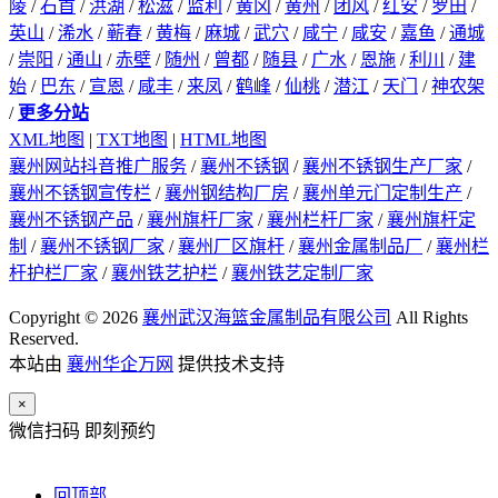
陵
/
石首
/
洪湖
/
松滋
/
监利
/
黄冈
/
黄州
/
团风
/
红安
/
罗田
/
英山
/
浠水
/
蕲春
/
黄梅
/
麻城
/
武穴
/
咸宁
/
咸安
/
嘉鱼
/
通城
/
崇阳
/
通山
/
赤壁
/
随州
/
曾都
/
随县
/
广水
/
恩施
/
利川
/
建
始
/
巴东
/
宣恩
/
咸丰
/
来凤
/
鹤峰
/
仙桃
/
潜江
/
天门
/
神农架
/
更多分站
XML地图
|
TXT地图
|
HTML地图
襄州网站抖音推广服务
/
襄州不锈钢
/
襄州不锈钢生产厂家
/
襄州不锈钢宣传栏
/
襄州钢结构厂房
/
襄州单元门定制生产
/
襄州不锈钢产品
/
襄州旗杆厂家
/
襄州栏杆厂家
/
襄州旗杆定
制
/
襄州不锈钢厂家
/
襄州厂区旗杆
/
襄州金属制品厂
/
襄州栏
杆护栏厂家
/
襄州铁艺护栏
/
襄州铁艺定制厂家
Copyright © 2026
襄州武汉海篮金属制品有限公司
All Rights
Reserved.
本站由
襄州华企万网
提供技术支持
×
微信扫码 即刻预约
回顶部