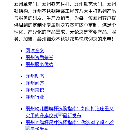
襄州单元门、襄州铁艺栏杆、襄州铁艺大门、襄州
钢结构、襄州不锈钢装饰工程等八大主打系列产品
与服务的研发、生产及销售，为每一位襄州客户提
供周到的定制化专属解决方案可随心定制，满足个
性化、产异化的产品需求，无论您是需要产品、服
务、加盟，襄州钿众不锈钢都热忱欢迎您的来电！
阅读全文
襄州资质荣誉
襄州服务优势
襄州动态
襄州问答
襄州常识
襄州行业
襄州幼儿园旗杆选购指南：如何打造庄重又
实用的升旗仪式
襄州🚩旗杆尺寸选择指南：你选对了吗？📏