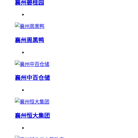
襄州碧桂园
襄州周黑鸭
襄州中百仓储
襄州恒大集团