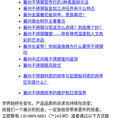
襄州不锈钢宣传栏的3种表面抛光法
襄州不锈钢钣金加工冲压件有什么特点
襄州金属雕花板岗亭，贵族典范！
襄州旗台制作主要要点
襄州不锈钢与铝该怎么选择？到底哪个好？
襄州不锈钢雕塑——带有情感温度和人文色
彩的艺术品
襄州​长姿势！你知道电梯为什么要用不锈钢
吗
襄州中式风格不锈钢室内装饰
襄州不锈钢屏风款式
襄州不锈钢材质的岗亭与铝塑板材质的岗亭
区别是什么？
襄州不锈钢岗亭的维护和日常保养
世界始终在变化，产品品质的诉求也持续在改变；
给我们一个展示的机会，一定会给您带来意外的惊喜；
立即致电 130-9889-8883（7*24小时）或者通过以下方式联