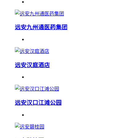
远安九州通医药集团
远安汉庭酒店
远安汉口江滩公园