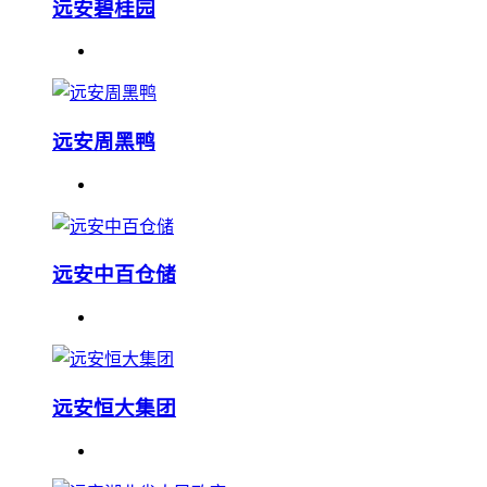
远安碧桂园
远安周黑鸭
远安中百仓储
远安恒大集团