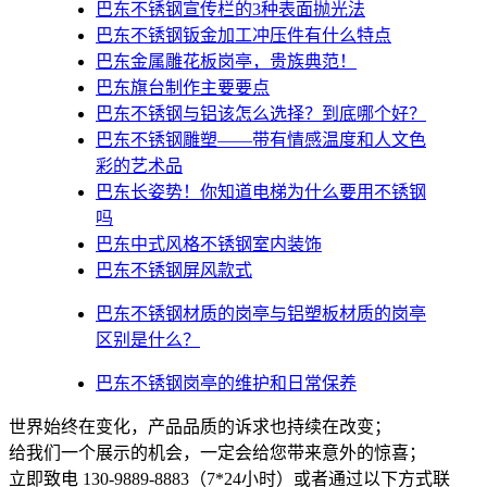
巴东不锈钢宣传栏的3种表面抛光法
巴东不锈钢钣金加工冲压件有什么特点
巴东金属雕花板岗亭，贵族典范！
巴东旗台制作主要要点
巴东不锈钢与铝该怎么选择？到底哪个好？
巴东不锈钢雕塑——带有情感温度和人文色
彩的艺术品
巴东​长姿势！你知道电梯为什么要用不锈钢
吗
巴东中式风格不锈钢室内装饰
巴东不锈钢屏风款式
巴东不锈钢材质的岗亭与铝塑板材质的岗亭
区别是什么？
巴东不锈钢岗亭的维护和日常保养
世界始终在变化，产品品质的诉求也持续在改变；
给我们一个展示的机会，一定会给您带来意外的惊喜；
立即致电 130-9889-8883（7*24小时）或者通过以下方式联