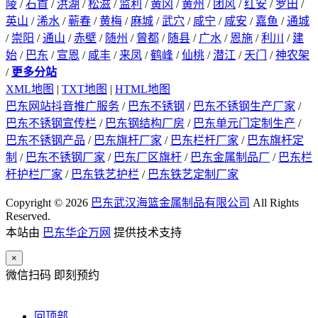
陵
/
石首
/
洪湖
/
松滋
/
监利
/
黄冈
/
黄州
/
团风
/
红安
/
罗田
/
英山
/
浠水
/
蕲春
/
黄梅
/
麻城
/
武穴
/
咸宁
/
咸安
/
嘉鱼
/
通城
/
崇阳
/
通山
/
赤壁
/
随州
/
曾都
/
随县
/
广水
/
恩施
/
利川
/
建
始
/
巴东
/
宣恩
/
咸丰
/
来凤
/
鹤峰
/
仙桃
/
潜江
/
天门
/
神农架
/
更多分站
XML地图
|
TXT地图
|
HTML地图
巴东网站抖音推广服务
/
巴东不锈钢
/
巴东不锈钢生产厂家
/
巴东不锈钢宣传栏
/
巴东钢结构厂房
/
巴东单元门定制生产
/
巴东不锈钢产品
/
巴东旗杆厂家
/
巴东栏杆厂家
/
巴东旗杆定
制
/
巴东不锈钢厂家
/
巴东厂区旗杆
/
巴东金属制品厂
/
巴东栏
杆护栏厂家
/
巴东铁艺护栏
/
巴东铁艺定制厂家
Copyright © 2026
巴东武汉海篮金属制品有限公司
All Rights
Reserved.
本站由
巴东华企万网
提供技术支持
×
微信扫码 即刻预约
回顶部