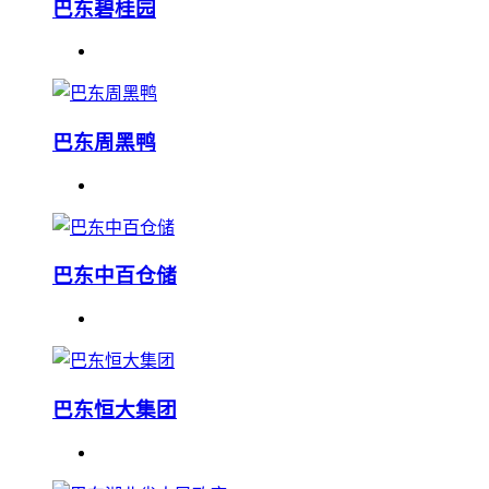
巴东碧桂园
巴东周黑鸭
巴东中百仓储
巴东恒大集团