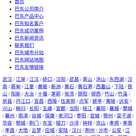
首页
巴东公司简介
巴东产品中心
巴东知名客户
巴东成功案例
巴东新闻资讯
联系我们
巴东城市分站
巴东网站地图
巴东友情链接
武汉
/
江岸
/
江汉
/
硚口
/
汉阳
/
武昌
/
青山
/
洪山
/
东西湖
/
汉
南
/
蔡甸
/
江夏
/
黄陂
/
新洲
/
黄石
/
黄石港
/
西塞山
/
下陆
/
铁
山
/
阳新
/
大冶
/
十堰
/
茅箭
/
张湾
/
郧阳
/
郧西
/
竹山
/
竹溪
/
房县
/
丹江口
/
宜昌
/
西陵
/
伍家岗
/
点军
/
猇亭
/
夷陵
/
远安
/
兴山
/
秭归
/
长阳
/
五峰
/
宜都
/
当阳
/
枝江
/
襄阳
/
襄城
/
樊城
/
襄州
/
南漳
/
谷城
/
保康
/
老河口
/
枣阳
/
宜城
/
鄂州
/
梁子湖
/
华容
/
鄂城
/
荆门
/
东宝
/
掇刀
/
沙洋
/
钟祥
/
京山
/
孝感
/
孝南
/
孝昌
/
大悟
/
云梦
/
应城
/
安陆
/
汉川
/
荆州
/
沙市
/
公安
/
江