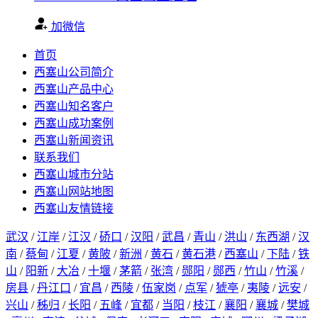
加微信
首页
西塞山公司简介
西塞山产品中心
西塞山知名客户
西塞山成功案例
西塞山新闻资讯
联系我们
西塞山城市分站
西塞山网站地图
西塞山友情链接
武汉
/
江岸
/
江汉
/
硚口
/
汉阳
/
武昌
/
青山
/
洪山
/
东西湖
/
汉
南
/
蔡甸
/
江夏
/
黄陂
/
新洲
/
黄石
/
黄石港
/
西塞山
/
下陆
/
铁
山
/
阳新
/
大冶
/
十堰
/
茅箭
/
张湾
/
郧阳
/
郧西
/
竹山
/
竹溪
/
房县
/
丹江口
/
宜昌
/
西陵
/
伍家岗
/
点军
/
猇亭
/
夷陵
/
远安
/
兴山
/
秭归
/
长阳
/
五峰
/
宜都
/
当阳
/
枝江
/
襄阳
/
襄城
/
樊城