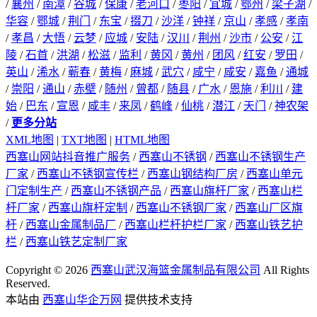
/
襄州
/
南漳
/
谷城
/
保康
/
老河口
/
枣阳
/
宜城
/
鄂州
/
梁子湖
/
华容
/
鄂城
/
荆门
/
东宝
/
掇刀
/
沙洋
/
钟祥
/
京山
/
孝感
/
孝南
/
孝昌
/
大悟
/
云梦
/
应城
/
安陆
/
汉川
/
荆州
/
沙市
/
公安
/
江
陵
/
石首
/
洪湖
/
松滋
/
监利
/
黄冈
/
黄州
/
团风
/
红安
/
罗田
/
英山
/
浠水
/
蕲春
/
黄梅
/
麻城
/
武穴
/
咸宁
/
咸安
/
嘉鱼
/
通城
/
崇阳
/
通山
/
赤壁
/
随州
/
曾都
/
随县
/
广水
/
恩施
/
利川
/
建
始
/
巴东
/
宣恩
/
咸丰
/
来凤
/
鹤峰
/
仙桃
/
潜江
/
天门
/
神农架
/
更多分站
XML地图
|
TXT地图
|
HTML地图
西塞山网站抖音推广服务
/
西塞山不锈钢
/
西塞山不锈钢生产
厂家
/
西塞山不锈钢宣传栏
/
西塞山钢结构厂房
/
西塞山单元
门定制生产
/
西塞山不锈钢产品
/
西塞山旗杆厂家
/
西塞山栏
杆厂家
/
西塞山旗杆定制
/
西塞山不锈钢厂家
/
西塞山厂区旗
杆
/
西塞山金属制品厂
/
西塞山栏杆护栏厂家
/
西塞山铁艺护
栏
/
西塞山铁艺定制厂家
Copyright © 2026
西塞山武汉海篮金属制品有限公司
All Rights
Reserved.
本站由
西塞山华企万网
提供技术支持