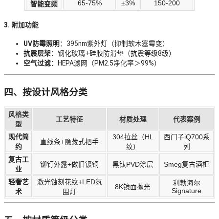
65-75%
±3%
150-200
智能变频
3. 附加功能
UV防霉照明
：395nm紫外灯（抑制软木塞霉变）
抗震层架
：钢化玻璃+硅胶防滑垫（抗震等级8级）
空气过滤
：HEPA滤网（PM2.5净化率＞99%）
四、按设计风格分类
风格类
工艺特征
材质处理
代表案例
型
现代简
304拉丝（HL
西门子iQ700系
直线条+隐藏式把手
约
纹）
列
复古工
铆钉外露+做旧镀铜
黑钛PVD涂层
Smeg复古酒柜
业
轻奢艺
激光蚀刻花纹+LED氛
利勃海尔
8K镜面抛光
Signature
术
围灯