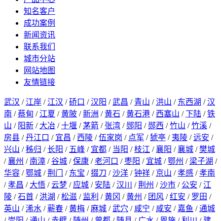
知名客户
成功案例
新闻资讯
联系我们
城市分站
网站地图
友情链接
武汉
/
江岸
/
江汉
/
硚口
/
汉阳
/
武昌
/
青山
/
洪山
/
东西湖
/
汉
南
/
蔡甸
/
江夏
/
黄陂
/
新洲
/
黄石
/
黄石港
/
西塞山
/
下陆
/
铁
山
/
阳新
/
大冶
/
十堰
/
茅箭
/
张湾
/
郧阳
/
郧西
/
竹山
/
竹溪
/
房县
/
丹江口
/
宜昌
/
西陵
/
伍家岗
/
点军
/
猇亭
/
夷陵
/
远安
/
兴山
/
秭归
/
长阳
/
五峰
/
宜都
/
当阳
/
枝江
/
襄阳
/
襄城
/
樊城
/
襄州
/
南漳
/
谷城
/
保康
/
老河口
/
枣阳
/
宜城
/
鄂州
/
梁子湖
/
华容
/
鄂城
/
荆门
/
东宝
/
掇刀
/
沙洋
/
钟祥
/
京山
/
孝感
/
孝南
/
孝昌
/
大悟
/
云梦
/
应城
/
安陆
/
汉川
/
荆州
/
沙市
/
公安
/
江
陵
/
石首
/
洪湖
/
松滋
/
监利
/
黄冈
/
黄州
/
团风
/
红安
/
罗田
/
英山
/
浠水
/
蕲春
/
黄梅
/
麻城
/
武穴
/
咸宁
/
咸安
/
嘉鱼
/
通城
/
崇阳
/
通山
/
赤壁
/
随州
/
曾都
/
随县
/
广水
/
恩施
/
利川
/
建