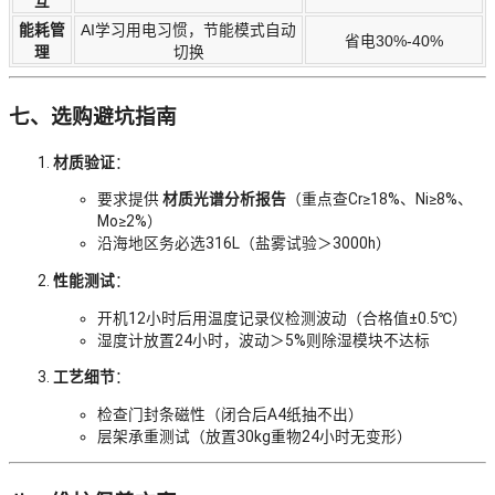
互
能耗管
AI学习用电习惯，节能模式自动
省电30%-40%
理
切换
七、选购避坑指南
材质验证
：
要求提供
材质光谱分析报告
（重点查Cr≥18%、Ni≥8%、
Mo≥2%）
沿海地区务必选316L（盐雾试验＞3000h）
性能测试
：
开机12小时后用温度记录仪检测波动（合格值±0.5℃）
湿度计放置24小时，波动＞5%则除湿模块不达标
工艺细节
：
检查门封条磁性（闭合后A4纸抽不出）
层架承重测试（放置30kg重物24小时无变形）