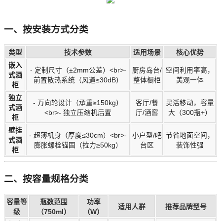
一、按安装方式分类
类型
技术参数
适用场景
核心优势
嵌入
- 定制尺寸（±2mm公差）<br>-
厨房岛台/
空间利用率高，
式酒
前置散热系统（风道≤30dB）
整体橱柜
美观一体
柜
独立
- 万向轮设计（承重≥150kg）
客厅/餐
灵活移动，容量
式酒
<br>- 独立压缩机后置
厅/酒窖
大（300瓶+）
柜
壁挂
- 超薄机身（厚度≤30cm）<br>-
小户型/吧
节省地面空间，
式酒
膨胀螺栓锚固（拉力≥50kg）
台区
装饰性强
柜
二、按容量规格分类
容量等
瓶数范围
功率
适用人群
推荐品牌型号
级
（750ml）
（W）