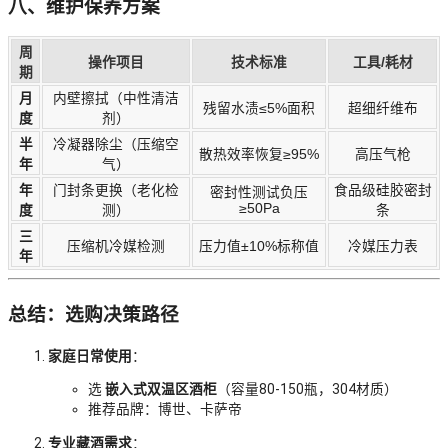
八、维护保养方案
周
操作项目
技术标准
工具/耗材
期
月
内壁擦拭（中性清洁
残留水渍≤5%面积
超细纤维布
度
剂）
半
冷凝器除尘（压缩空
散热效率恢复≥95%
高压气枪
年
气）
年
门封条更换（老化检
食品级硅胶密封
密封性测试负压
≥50Pa
度
测）
条
三
压缩机冷媒检测
压力值±10%标称值
冷媒压力表
年
总结：选购决策路径
家庭日常使用
：
选
嵌入式双温区酒柜
（容量80-150瓶，304材质）
推荐品牌：博世、卡萨帝
专业藏酒需求
：