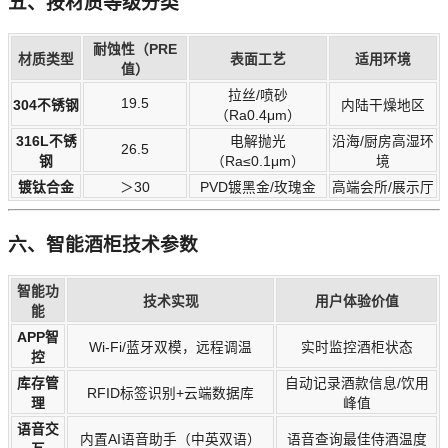
五、按材质等级分类
耐蚀性（PRE
材质类型
表面工艺
适用环境
值）
拉丝/喷砂
19.5
304不锈钢
内陆干燥地区
（Ra0.4μm）
316L不锈
电解抛光
沿海/厨房高湿环
26.5
钢
（Ra≤0.1μm）
境
镀钛合金
＞30
PVD镀黑金/玫瑰金
高端会所/展示厅
六、智能酒柜技术参数
智能功
技术实现
用户体验价值
能
APP智
Wi-Fi/蓝牙双模，远程调温
实时监控酒柜状态
控
库存管
自动记录酒款信息/饮用
RFID标签识别+云端数据库
理
峰值
语音交
内置AI语音助手（中英双语）
语音查询最佳侍酒温度