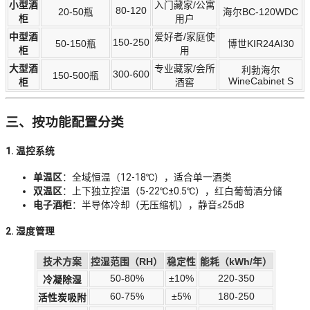
小型酒
入门藏家/公寓
80-120
20-50瓶
海尔BC-120WDC
柜
用户
中型酒
爱好者/家庭使
150-250
50-150瓶
博世KIR24AI30
柜
用
大型酒
专业藏家/会所
利勃海尔
300-600
150-500瓶
WineCabinet S
柜
酒窖
三、按功能配置分类
1. 温控系统
单温区
：全域恒温（12-18℃），适合单一酒类
双温区
：上下独立控温（5-22℃±0.5℃），红白葡萄酒分储
电子酒柜
：半导体冷却（无压缩机），静音≤25dB
2. 湿度管理
技术方案
控湿范围（RH）
稳定性
能耗（kWh/年）
50-80%
±10%
220-350
冷凝除湿
60-75%
±5%
180-250
活性炭吸附