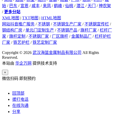
始
/
巴东
/
宣恩
/
咸丰
/
来凤
/
鹤峰
/
仙桃
/
潜江
/
天门
/
神农架
/
更多分站
XML地图
|
TXT地图
|
HTML地图
网站抖音推广服务
/
不锈钢
/
不锈钢生产厂家
/
不锈钢宣传栏
/
钢结构厂房
/
单元门定制生产
/
不锈钢产品
/
旗杆厂家
/
栏杆厂
家
/
旗杆定制
/
不锈钢厂家
/
厂区旗杆
/
金属制品厂
/
栏杆护栏
厂家
/
铁艺护栏
/
铁艺定制厂家
Copyright © 2026
武汉海篮金属制品有限公司
All Rights
Reserved.
本站由
华企万网
提供技术支持
×
微信扫码 即刻预约
回顶部
拔打电话
在线沟通
分享