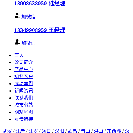
18908638959
陆经理
加微信
13349908959
王经理
加微信
首页
公司简介
产品中心
知名客户
成功案例
新闻资讯
联系我们
城市分站
网站地图
友情链接
武汉
/
江岸
/
江汉
/
硚口
/
汉阳
/
武昌
/
青山
/
洪山
/
东西湖
/
汉