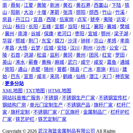
南
/
蔡甸
/
江夏
/
黄陂
/
新洲
/
黄石
/
黄石港
/
西塞山
/
下陆
/
铁
山
/
阳新
/
大冶
/
十堰
/
茅箭
/
张湾
/
郧阳
/
郧西
/
竹山
/
竹溪
/
房县
/
丹江口
/
宜昌
/
西陵
/
伍家岗
/
点军
/
猇亭
/
夷陵
/
远安
/
兴山
/
秭归
/
长阳
/
五峰
/
宜都
/
当阳
/
枝江
/
襄阳
/
襄城
/
樊城
/
襄州
/
南漳
/
谷城
/
保康
/
老河口
/
枣阳
/
宜城
/
鄂州
/
梁子湖
/
华容
/
鄂城
/
荆门
/
东宝
/
掇刀
/
沙洋
/
钟祥
/
京山
/
孝感
/
孝南
/
孝昌
/
大悟
/
云梦
/
应城
/
安陆
/
汉川
/
荆州
/
沙市
/
公安
/
江
陵
/
石首
/
洪湖
/
松滋
/
监利
/
黄冈
/
黄州
/
团风
/
红安
/
罗田
/
英山
/
浠水
/
蕲春
/
黄梅
/
麻城
/
武穴
/
咸宁
/
咸安
/
嘉鱼
/
通城
/
崇阳
/
通山
/
赤壁
/
随州
/
曾都
/
随县
/
广水
/
恩施
/
利川
/
建
始
/
巴东
/
宣恩
/
咸丰
/
来凤
/
鹤峰
/
仙桃
/
潜江
/
天门
/
神农架
/
更多分站
XML地图
|
TXT地图
|
HTML地图
网站抖音推广服务
/
不锈钢
/
不锈钢生产厂家
/
不锈钢宣传栏
/
钢结构厂房
/
单元门定制生产
/
不锈钢产品
/
旗杆厂家
/
栏杆厂
家
/
旗杆定制
/
不锈钢厂家
/
厂区旗杆
/
金属制品厂
/
栏杆护栏
厂家
/
铁艺护栏
/
铁艺定制厂家
Copyright © 2026
武汉海篮金属制品有限公司
All Rights