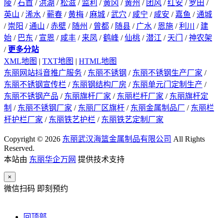
陵
/
石首
/
洪湖
/
松滋
/
监利
/
黄冈
/
黄州
/
团风
/
红安
/
罗田
/
英山
/
浠水
/
蕲春
/
黄梅
/
麻城
/
武穴
/
咸宁
/
咸安
/
嘉鱼
/
通城
/
崇阳
/
通山
/
赤壁
/
随州
/
曾都
/
随县
/
广水
/
恩施
/
利川
/
建
始
/
巴东
/
宣恩
/
咸丰
/
来凤
/
鹤峰
/
仙桃
/
潜江
/
天门
/
神农架
/
更多分站
XML地图
|
TXT地图
|
HTML地图
东丽网站抖音推广服务
/
东丽不锈钢
/
东丽不锈钢生产厂家
/
东丽不锈钢宣传栏
/
东丽钢结构厂房
/
东丽单元门定制生产
/
东丽不锈钢产品
/
东丽旗杆厂家
/
东丽栏杆厂家
/
东丽旗杆定
制
/
东丽不锈钢厂家
/
东丽厂区旗杆
/
东丽金属制品厂
/
东丽栏
杆护栏厂家
/
东丽铁艺护栏
/
东丽铁艺定制厂家
Copyright © 2026
东丽武汉海篮金属制品有限公司
All Rights
Reserved.
本站由
东丽华企万网
提供技术支持
×
微信扫码 即刻预约
回顶部