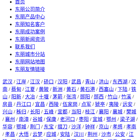
首页
东丽公司简介
东丽产品中心
东丽知名客户
东丽成功案例
东丽新闻资讯
联系我们
东丽城市分站
东丽网站地图
东丽友情链接
武汉
/
江岸
/
江汉
/
硚口
/
汉阳
/
武昌
/
青山
/
洪山
/
东西湖
/
汉
南
/
蔡甸
/
江夏
/
黄陂
/
新洲
/
黄石
/
黄石港
/
西塞山
/
下陆
/
铁
山
/
阳新
/
大冶
/
十堰
/
茅箭
/
张湾
/
郧阳
/
郧西
/
竹山
/
竹溪
/
房县
/
丹江口
/
宜昌
/
西陵
/
伍家岗
/
点军
/
猇亭
/
夷陵
/
远安
/
兴山
/
秭归
/
长阳
/
五峰
/
宜都
/
当阳
/
枝江
/
襄阳
/
襄城
/
樊城
/
襄州
/
南漳
/
谷城
/
保康
/
老河口
/
枣阳
/
宜城
/
鄂州
/
梁子湖
/
华容
/
鄂城
/
荆门
/
东宝
/
掇刀
/
沙洋
/
钟祥
/
京山
/
孝感
/
孝南
/
孝昌
/
大悟
/
云梦
/
应城
/
安陆
/
汉川
/
荆州
/
沙市
/
公安
/
江