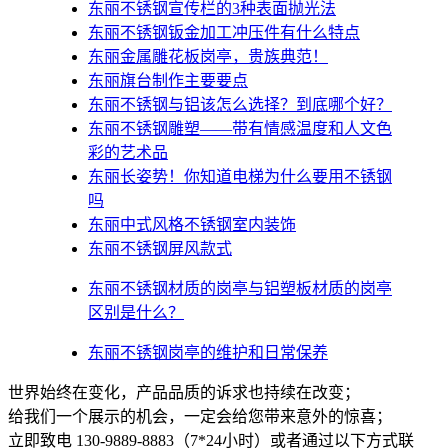
东丽不锈钢宣传栏的3种表面抛光法
东丽不锈钢钣金加工冲压件有什么特点
东丽金属雕花板岗亭，贵族典范！
东丽旗台制作主要要点
东丽不锈钢与铝该怎么选择？到底哪个好？
东丽不锈钢雕塑——带有情感温度和人文色
彩的艺术品
东丽​长姿势！你知道电梯为什么要用不锈钢
吗
东丽中式风格不锈钢室内装饰
东丽不锈钢屏风款式
东丽不锈钢材质的岗亭与铝塑板材质的岗亭
区别是什么？
东丽不锈钢岗亭的维护和日常保养
世界始终在变化，产品品质的诉求也持续在改变；
给我们一个展示的机会，一定会给您带来意外的惊喜；
立即致电 130-9889-8883（7*24小时）或者通过以下方式联