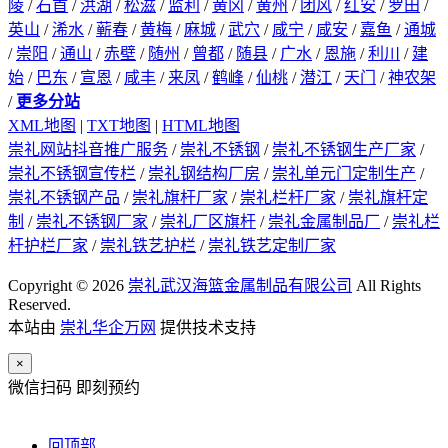
陵
/
石首
/
洪湖
/
松滋
/
监利
/
黄冈
/
黄州
/
团风
/
红安
/
罗田
/
英山
/
浠水
/
蕲春
/
黄梅
/
麻城
/
武穴
/
咸宁
/
咸安
/
嘉鱼
/
通城
/
崇阳
/
通山
/
赤壁
/
随州
/
曾都
/
随县
/
广水
/
恩施
/
利川
/
建
始
/
巴东
/
宣恩
/
咸丰
/
来凤
/
鹤峰
/
仙桃
/
潜江
/
天门
/
神农架
/
更多分站
XML地图
|
TXT地图
|
HTML地图
崇礼网站抖音推广服务
/
崇礼不锈钢
/
崇礼不锈钢生产厂家
/
崇礼不锈钢宣传栏
/
崇礼钢结构厂房
/
崇礼单元门定制生产
/
崇礼不锈钢产品
/
崇礼旗杆厂家
/
崇礼栏杆厂家
/
崇礼旗杆定
制
/
崇礼不锈钢厂家
/
崇礼厂区旗杆
/
崇礼金属制品厂
/
崇礼栏
杆护栏厂家
/
崇礼铁艺护栏
/
崇礼铁艺定制厂家
Copyright © 2026
崇礼武汉海篮金属制品有限公司
All Rights
Reserved.
本站由
崇礼华企万网
提供技术支持
×
微信扫码 即刻预约
回顶部