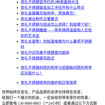
崇礼不锈钢宣传栏的3种表面抛光法
崇礼不锈钢钣金加工冲压件有什么特点
崇礼金属雕花板岗亭，贵族典范！
崇礼旗台制作主要要点
崇礼不锈钢与铝该怎么选择？到底哪个好？
崇礼不锈钢雕塑——带有情感温度和人文色
彩的艺术品
崇礼​长姿势！你知道电梯为什么要用不锈钢
吗
崇礼中式风格不锈钢室内装饰
崇礼不锈钢屏风款式
崇礼不锈钢材质的岗亭与铝塑板材质的岗亭
区别是什么？
崇礼不锈钢岗亭的维护和日常保养
世界始终在变化，产品品质的诉求也持续在改变；
给我们一个展示的机会，一定会给您带来意外的惊喜；
立即致电 130-9889-8883（7*24小时）或者通过以下方式联