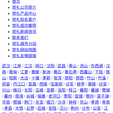
首页
崇礼公司简介
崇礼产品中心
崇礼知名客户
崇礼成功案例
崇礼新闻资讯
联系我们
崇礼城市分站
崇礼网站地图
崇礼友情链接
武汉
/
江岸
/
江汉
/
硚口
/
汉阳
/
武昌
/
青山
/
洪山
/
东西湖
/
汉
南
/
蔡甸
/
江夏
/
黄陂
/
新洲
/
黄石
/
黄石港
/
西塞山
/
下陆
/
铁
山
/
阳新
/
大冶
/
十堰
/
茅箭
/
张湾
/
郧阳
/
郧西
/
竹山
/
竹溪
/
房县
/
丹江口
/
宜昌
/
西陵
/
伍家岗
/
点军
/
猇亭
/
夷陵
/
远安
/
兴山
/
秭归
/
长阳
/
五峰
/
宜都
/
当阳
/
枝江
/
襄阳
/
襄城
/
樊城
/
襄州
/
南漳
/
谷城
/
保康
/
老河口
/
枣阳
/
宜城
/
鄂州
/
梁子湖
/
华容
/
鄂城
/
荆门
/
东宝
/
掇刀
/
沙洋
/
钟祥
/
京山
/
孝感
/
孝南
/
孝昌
/
大悟
/
云梦
/
应城
/
安陆
/
汉川
/
荆州
/
沙市
/
公安
/
江