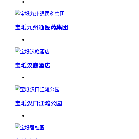
宝坻九州通医药集团
宝坻汉庭酒店
宝坻汉口江滩公园