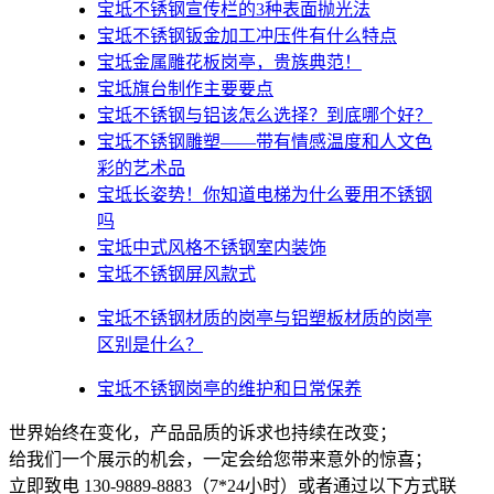
宝坻不锈钢宣传栏的3种表面抛光法
宝坻不锈钢钣金加工冲压件有什么特点
宝坻金属雕花板岗亭，贵族典范！
宝坻旗台制作主要要点
宝坻不锈钢与铝该怎么选择？到底哪个好？
宝坻不锈钢雕塑——带有情感温度和人文色
彩的艺术品
宝坻​长姿势！你知道电梯为什么要用不锈钢
吗
宝坻中式风格不锈钢室内装饰
宝坻不锈钢屏风款式
宝坻不锈钢材质的岗亭与铝塑板材质的岗亭
区别是什么？
宝坻不锈钢岗亭的维护和日常保养
世界始终在变化，产品品质的诉求也持续在改变；
给我们一个展示的机会，一定会给您带来意外的惊喜；
立即致电 130-9889-8883（7*24小时）或者通过以下方式联