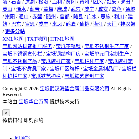
陵
/
石首
/
洪湖
/
松滋
/
监利
/
黄冈
/
黄州
/
团风
/
红安
/
罗田
/
英山
/
浠水
/
蕲春
/
黄梅
/
麻城
/
武穴
/
咸宁
/
咸安
/
嘉鱼
/
通城
/
崇阳
/
通山
/
赤壁
/
随州
/
曾都
/
随县
/
广水
/
恩施
/
利川
/
建
始
/
巴东
/
宣恩
/
咸丰
/
来凤
/
鹤峰
/
仙桃
/
潜江
/
天门
/
神农架
/
更多分站
XML地图
|
TXT地图
|
HTML地图
宝坻网站抖音推广服务
/
宝坻不锈钢
/
宝坻不锈钢生产厂家
/
宝坻不锈钢宣传栏
/
宝坻钢结构厂房
/
宝坻单元门定制生产
/
宝坻不锈钢产品
/
宝坻旗杆厂家
/
宝坻栏杆厂家
/
宝坻旗杆定
制
/
宝坻不锈钢厂家
/
宝坻厂区旗杆
/
宝坻金属制品厂
/
宝坻栏
杆护栏厂家
/
宝坻铁艺护栏
/
宝坻铁艺定制厂家
Copyright © 2026
宝坻武汉海篮金属制品有限公司
All Rights
Reserved.
本站由
宝坻华企万网
提供技术支持
×
微信扫码 即刻预约
回顶部