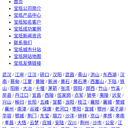
首页
宝坻公司简介
宝坻产品中心
宝坻知名客户
宝坻成功案例
宝坻新闻资讯
联系我们
宝坻城市分站
宝坻网站地图
宝坻友情链接
武汉
/
江岸
/
江汉
/
硚口
/
汉阳
/
武昌
/
青山
/
洪山
/
东西湖
/
汉
南
/
蔡甸
/
江夏
/
黄陂
/
新洲
/
黄石
/
黄石港
/
西塞山
/
下陆
/
铁
山
/
阳新
/
大冶
/
十堰
/
茅箭
/
张湾
/
郧阳
/
郧西
/
竹山
/
竹溪
/
房县
/
丹江口
/
宜昌
/
西陵
/
伍家岗
/
点军
/
猇亭
/
夷陵
/
远安
/
兴山
/
秭归
/
长阳
/
五峰
/
宜都
/
当阳
/
枝江
/
襄阳
/
襄城
/
樊城
/
襄州
/
南漳
/
谷城
/
保康
/
老河口
/
枣阳
/
宜城
/
鄂州
/
梁子湖
/
华容
/
鄂城
/
荆门
/
东宝
/
掇刀
/
沙洋
/
钟祥
/
京山
/
孝感
/
孝南
/
孝昌
/
大悟
/
云梦
/
应城
/
安陆
/
汉川
/
荆州
/
沙市
/
公安
/
江